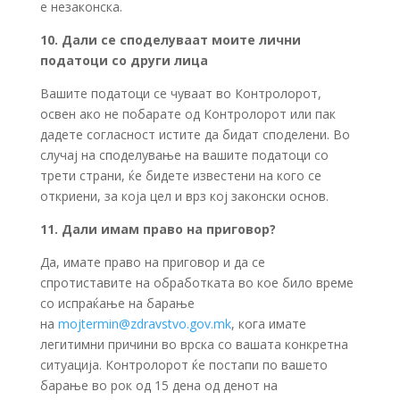
е незаконска.
10. Дали се споделуваат моите лични
податоци со други лица
Вашите податоци се чуваат во Контролорот,
освен ако не побарате од Контролорот или пак
дадете согласност истите да бидат споделени. Во
случај на споделување на вашите податоци со
трети страни, ќе бидете известени на кого се
откриени, за која цел и врз кој законски основ.
11. Дали имам право на приговор?
Да, имате право на приговор и да се
спротиставите на обработката во кое било време
со испраќање на барање
на
mojtermin@zdravstvo.gov.mk
, кога имате
легитимни причини во врска со вашата конкретна
ситуација. Контролорот ќе постапи по вашето
барање во рок од 15 дена од денот на