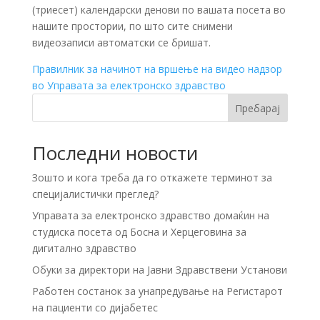
(триесет) календарски денови по вашата посета во
нашите простории, по што сите снимени
видеозаписи автоматски се бришат.
Правилник за начинот на вршење на видео надзор
во Управата за електронско здравство
Пребарај
Последни новости
Зошто и кога треба да го откажете терминот за
специјалистички преглед?
Управата за електронско здравство домаќин на
студиска посета од Босна и Херцеговина за
дигитално здравство
Обуки за директори на Јавни Здравствени Установи
Работен состанок за унапредување на Регистарот
на пациенти со дијабетес