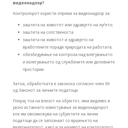
видеонадзор?
Контролорот користи опрема за видеонадзор за:
заштита на животот или здравјето на луѓето;
заштита на сопственоста
заштита на животот и здравјето на
вработените поради природата на работата;
обезбедување на контрола над влегувањето
и излегувањето од службените или деловните
простории
Затоа, обработката е законска согласно член 90
од Законот за личните податоци.
Покрај тоа на влезот на објектот, има видливо и
јасно истакнато известување за видеонадзорот
кое им овозможува на субјектите на лични
податоци да се запознаат со вршењето на
видеонадзорот, како и за називот на контролорот