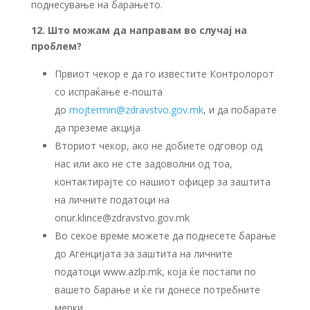
поднесување на барањето.
12. Што можам да направам во случај на
проблем?
Првиот чекор е да го известите Контролорот
со испраќање е-пошта
до
mojtermin@zdravstvo.gov.mk
, и да побарате
да преземе акција
Вториот чекор, ако не добиете одговор од
нас или ако не сте задоволни од тоа,
контактирајте со нашиот офицер за заштита
на личните податоци на
onur.klince@zdravstvo.gov.mk
Во секое време можете да поднесете барање
до Агенцијата за заштита на личните
податоци www.azlp.mk, која ќе постапи по
вашето барање и ќе ги донесе потребните
мерки