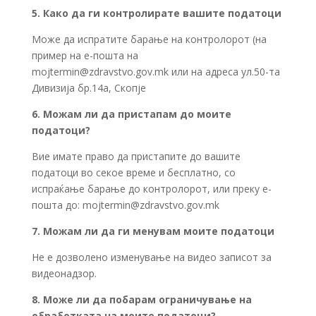
5. Како да ги контролирате вашите податоци
Може да испратите барање на контролорот (на
пример на е-пошта на
mojtermin@zdravstvo.gov.mk
или на адреса ул.50-та
Дивизија бр.14а, Скопје
6. Можам ли да пристапам до моите
податоци?
Вие имате право да пристапите до вашите
податоци во секое време и бесплатно, со
испраќање барање до контролорот, или преку е-
пошта до:
mojtermin@zdravstvo.gov.mk
7. Можам ли да ги менувам моите податоци
Не е дозволено изменување на видео записот за
видеонадзор.
8. Може ли да побарам ограничување на
обработката на моите податоци?