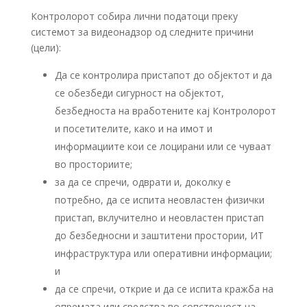
Контролорот собира лични податоци преку
системот за видеонадзор од следните причини
(цели):
Да се контролира пристапот до објектот и да
се обезбеди сигурност на објектот,
безбедноста на вработените кај Контролорот
и посетителите, како и на имот и
информациите кои се лоцирани или се чуваат
во просториите;
за да се спречи, одврати и, доколку е
потребно, да се испита неовластен физички
пристап, вклучително и неовластен пристап
до безбедносни и заштитени простории, ИТ
инфраструктура или оперативни информации;
и
да се спречи, открие и да се испита кражба на
опремата или средства во сопственост на