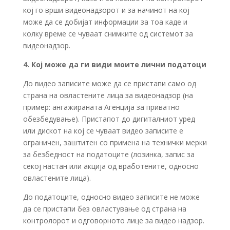
кој го врши видеонадзорот и за начинот на кој
може да се добијат информации за тоа каде и
колку време се чуваат снимките од системот за
видеонадзор.
4. Кој може да ги види моите лични податоци
До видео записите може да се пристапи само од
страна на овластените лица за видеонадзор (на
пример: ангажираната Агенција за приватно
обезбедување). Пристапот до дигиталниот уред
или дискот на кој се чуваат видео записите е
ограничен, заштитен со примена на технички мерки
за безбедност на податоците (лозинка, запис за
секој настан или акција од вработените, односно
овластените лица).
До податоците, односно видео записите не може
да се пристапи без овластување од страна на
контролорот и одговорното лице за видео надзор.