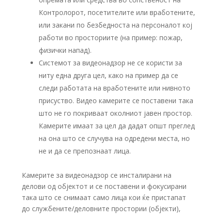
Контролорот, посетителите или вработените,
или закани по безбедноста на персоналот кој
работи во просториите (на пример: пожар,
физички напад).
Системот за видеонадзор не се користи за
ниту една друга цел, како на пример да се
следи работата на вработените или нивното
присуство. Видео камерите се поставени така
што не го покриваат околниот јавен простор.
Камерите имаат за цел да дадат општ преглед
на она што се случува на одредени места, но
не и да се препознаат лица.
Камерите за видеонадзор се инсталирани на
делови од објектот и се поставени и фокусирани
така што се снимаат само лица кои ќе пристапат
до службените/деловните простории (објекти),