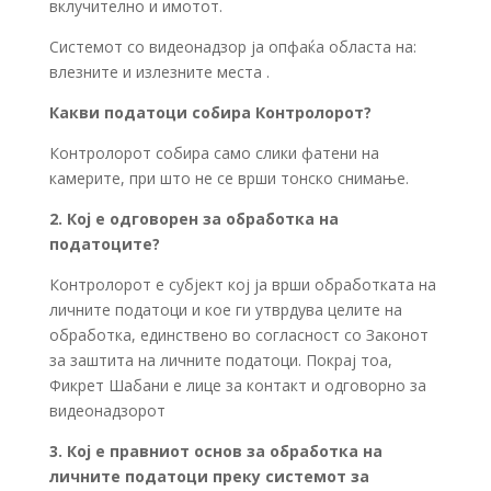
вклучително и имотот.
Системот со видеонадзор ја опфаќа областа на:
влезните и излезните места .
Какви податоци собира Контролорот?
Контролорот собира само слики фатени на
камерите, при што не се врши тонско снимање.
2. Кој е одговорен за обработка на
податоците?
Контролорот е субјект кој ја врши обработката на
личните податоци и кое ги утврдува целите на
обработка, единствено во согласност со Законот
за заштита на личните податоци. Покрај тоа,
Фикрет Шабани е лице за контакт и одговорно за
видеонадзорот
3. Кој е правниот основ за обработка на
личните податоци преку системот за