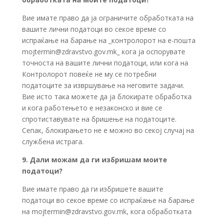
Вие имате право да ја ограничите обработката на
вашите лични податоци во секое време со
испраќање на барање на _контролорот на е-пошта
mojtermin@zdravstvo.gov.mk
_ кога ја оспорувате
точноста на вашите лични податоци, или кога на
Контролорот повеќе не му се потребни
податоците за извршување на неговите задачи.
Вие исто така можете да ја блокирате обработка
и кога работењето е незаконско и вие се
спротиставувате на бришење на податоците.
Сепак, блокирањето не е можно во секој случај на
службена истрага.
9. Дали можам да ги избришам моите
податоци?
Вие имате право да ги избришете вашите
податоци во секое време со испраќање на барање
на
mojtermin@zdravstvo.gov.mk
, кога обработката