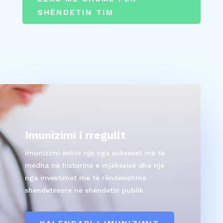
SHËNDETIN TIM
Imunizimi i rregullt
Imunizimi është një nga sukseset më të
mëdha në historinë e mjekësisë dhe një
nga investimet më të rëndësishme
shëndetësore në shëndetin publik.