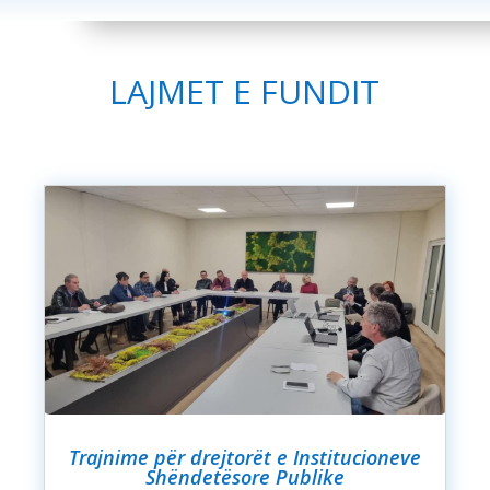
LAJMET E FUNDIT
Trajnime për drejtorët e Institucioneve
Shëndetësore Publike