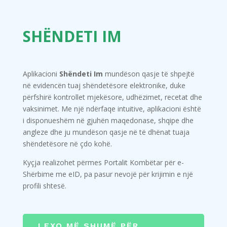
SHËNDETI IM
Aplikacioni
Shëndeti Im
mundëson qasje të shpejtë
në evidencën tuaj shëndetësore elektronike, duke
përfshirë kontrollet mjekësore, udhëzimet, recetat dhe
vaksinimet. Me një ndërfaqe intuitive, aplikacioni është
i disponueshëm në gjuhën maqedonase, shqipe dhe
angleze dhe ju mundëson qasje në të dhënat tuaja
shëndetësore në çdo kohë.
Kyçja realizohet përmes Portalit Kombëtar për e-
Shërbime me eID, pa pasur nevojë për krijimin e një
profili shtesë.
LEXO MË SHUMË PËR