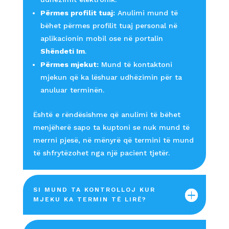
Përmes profilit tuaj:
Anulimi mund të
bëhet përmes profilit tuaj personal në
aplikacionin mobil ose në portalin
Shëndeti Im
.
Përmes mjekut:
Mund të kontaktoni
mjekun që ka lëshuar udhëzimin për ta
anuluar terminën.
Është e rëndësishme që anulimi të bëhet
menjëherë sapo ta kuptoni se nuk mund të
merrni pjesë, në mënyrë që termini të mund
të shfrytëzohet nga një pacient tjetër.
SI MUND TA KONTROLLOJ KUR
MJEKU KA TERMIN TË LIRË?