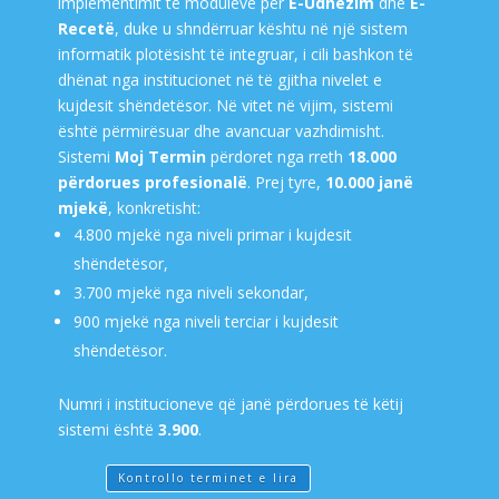
implementimit të moduleve për
E-Udhëzim
dhe
E-
Recetë
, duke u shndërruar kështu në një sistem
informatik plotësisht të integruar, i cili bashkon të
dhënat nga institucionet në të gjitha nivelet e
kujdesit shëndetësor. Në vitet në vijim, sistemi
është përmirësuar dhe avancuar vazhdimisht.
Sistemi
Moj Termin
përdoret nga rreth
18.000
përdorues profesionalë
. Prej tyre,
10.000 janë
mjekë
, konkretisht:
4.800 mjekë nga niveli primar i kujdesit
shëndetësor,
3.700 mjekë nga niveli sekondar,
900 mjekë nga niveli terciar i kujdesit
shëndetësor.
Numri i institucioneve që janë përdorues të këtij
sistemi është
3.900
.
Kontrollo terminet e lira