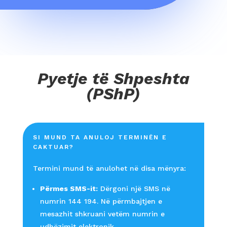
Pyetje të Shpeshta
(PShP)
SI MUND TA ANULOJ TERMINËN E
CAKTUAR?
Termini mund të anulohet në disa mënyra:
Përmes SMS-it:
Dërgoni një SMS në
numrin 144 194. Në përmbajtjen e
mesazhit shkruani vetëm numrin e
udhëzimit elektronik.