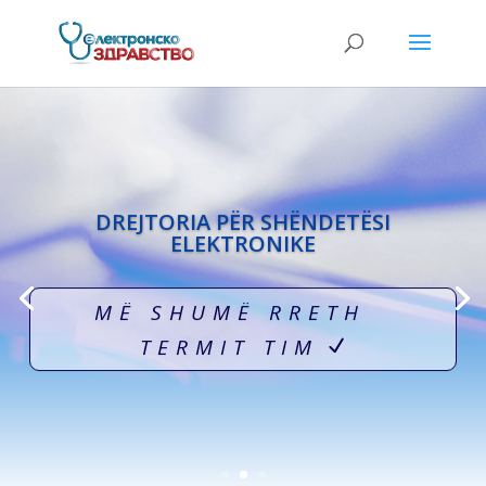
DREJTORIA PËR SHËNDETËSI
ELEKTRONIKE
MË SHUMË RRETH
TERMIT TIM