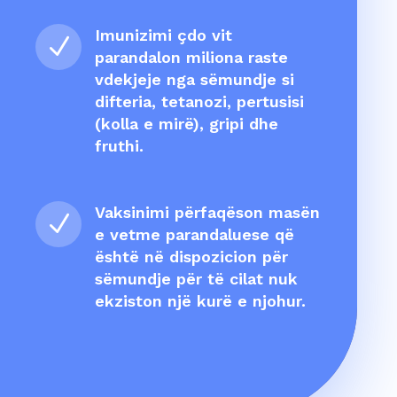
Imunizimi çdo vit
N
parandalon miliona raste
vdekjeje nga sëmundje si
difteria, tetanozi, pertusisi
(kolla e mirë), gripi dhe
fruthi.
Vaksinimi përfaqëson masën
N
e vetme parandaluese që
është në dispozicion për
sëmundje për të cilat nuk
ekziston një kurë e njohur.