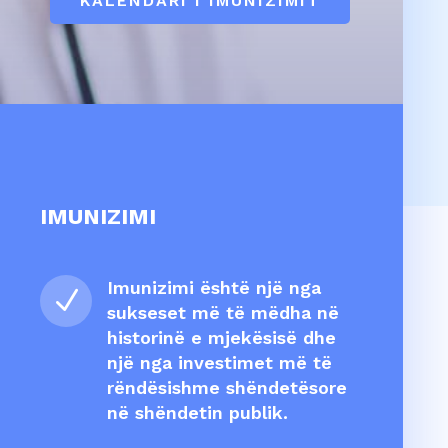
KALENDARI I IMUNIZIMIT
IMUNIZIMI
Imunizimi është një nga
N
sukseset më të mëdha në
historinë e mjekësisë dhe
një nga investimet më të
rëndësishme shëndetësore
në shëndetin publik.