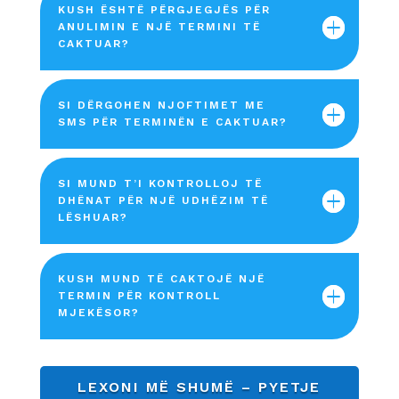
KUSH ËSHTË PËRGJEGJËS PËR
ANULIMIN E NJË TERMINI TË
CAKTUAR?
SI DËRGOHEN NJOFTIMET ME
SMS PËR TERMINËN E CAKTUAR?
SI MUND T’I KONTROLLOJ TË
DHËNAT PËR NJË UDHËZIM TË
LËSHUAR?
KUSH MUND TË CAKTOJË NJË
TERMIN PËR KONTROLL
MJEKËSOR?
LEXONI MË SHUMË – PYETJE