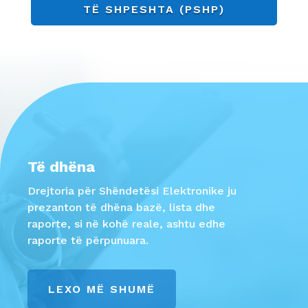
TË SHPESHTA (PSHP)
Të dhëna
Drejtoria për Shëndetësi Elektronike ju
prezanton të dhëna bazë, lista dhe
raporte, si në kohë reale, ashtu edhe
raporte të përpunuara.
LEXO MË SHUMË