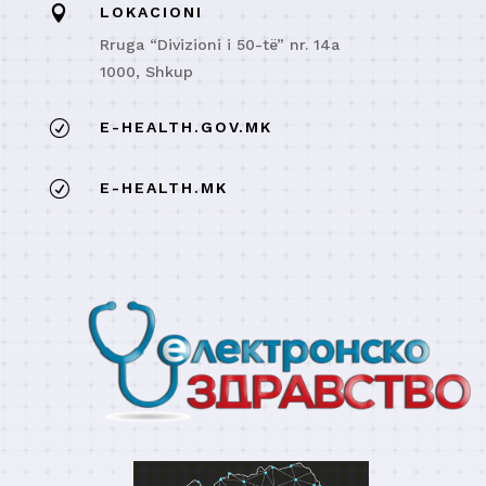

LOKACIONI
Rruga “Divizioni i 50-të” nr. 14a
1000, Shkup
R
E-HEALTH.GOV.MK
R
E-HEALTH.MK