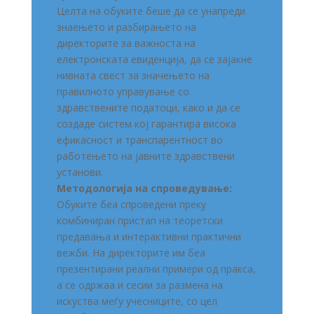
Целта на обуките беше да се унапреди
знаењето и разбирањето на
директорите за важноста на
електронската евиденција, да се зајакне
нивната свест за значењето на
правилното управување со
здравствените податоци, како и да се
создаде систем кој гарантира висока
ефикасност и транспарентност во
работењето на јавните здравствени
установи.
Методологија на спроведување:
Обуките беа спроведени преку
комбиниран пристап на теоретски
предавања и интерактивни практични
вежби. На директорите им беа
презентирани реални примери од пракса,
а се одржаа и сесии за размена на
искуства меѓу учесниците, со цел