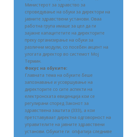
Министерот за здравство за
спроведување на обуки за директори на
јавните здравствени установи. Оваа
работна група имаше за цел да ги
зајакне капацитетите на директорите
преку организирање на обуки за
различни модули, со посебен акцент на
улогата директор во системот Мој
Термин.
Фокус на обуките:
Главната тема на обуките беше
запознавање и усовршување на
директорите со сите аспекти на
електронската евиденција кои се
регулирани според Законот за
здравствена заштита (ЗЗЗ), а кои
претставуваат директна одговорност на
управителите на јавните здравствени
установи. Обуките ги опфатија следниве