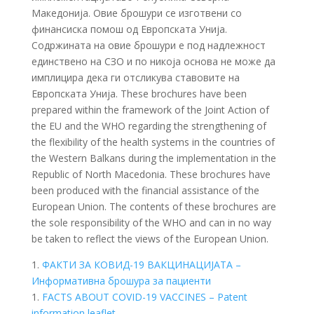
Македонија. Овие брошури се изготвени со
финансиска помош од Европската Унија.
Содржината на овие брошури е под надлежност
единствено на СЗО и по никоја основа не може да
имплицира дека ги отсликува ставовите на
Европската Унија.
These brochures have been
prepared within the framework of the Joint Action of
the EU and the WHO regarding the strengthening of
the flexibility of the health systems in the countries of
the Western Balkans during the implementation in the
Republic of North Macedonia.
These brochures have
been produced with the financial assistance of the
European Union.
The contents of these brochures are
the sole responsibility of the WHO and can in no way
be taken to reflect the views of the European Union.
1.
ФАКТИ ЗА КОВИД-19 ВАКЦИНАЦИЈАТА –
Информативна брошура за пациенти
1.
FACTS ABOUT COVID-19 VACCINES – Patent
information leaflet