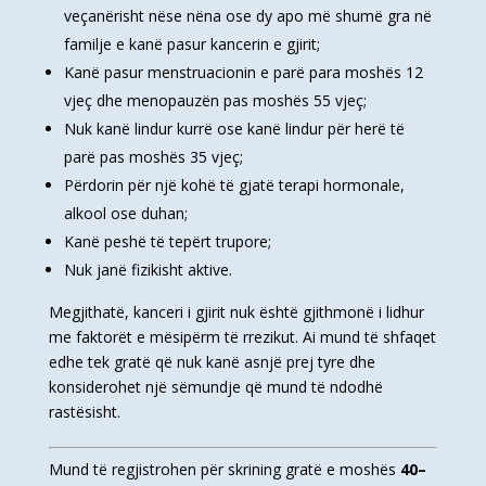
veçanërisht nëse nëna ose dy apo më shumë gra në
familje e kanë pasur kancerin e gjirit;
Kanë pasur menstruacionin e parë para moshës 12
vjeç dhe menopauzën pas moshës 55 vjeç;
Nuk kanë lindur kurrë ose kanë lindur për herë të
parë pas moshës 35 vjeç;
Përdorin për një kohë të gjatë terapi hormonale,
alkool ose duhan;
Kanë peshë të tepërt trupore;
Nuk janë fizikisht aktive.
Megjithatë, kanceri i gjirit nuk është gjithmonë i lidhur
me faktorët e mësipërm të rrezikut. Ai mund të shfaqet
edhe tek gratë që nuk kanë asnjë prej tyre dhe
konsiderohet një sëmundje që mund të ndodhë
rastësisht.
Mund të regjistrohen për skrining gratë e moshës
40–