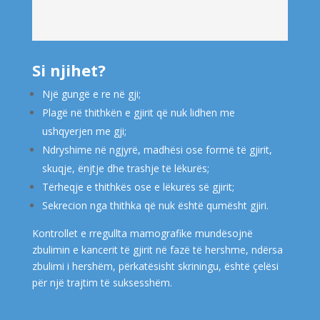
Si njihet?
Një gungë e re në gji;
Plagë në thithkën e gjirit që nuk lidhen me
ushqyerjen me gji;
Ndryshime në ngjyrë, madhësi ose formë të gjirit,
skuqje, ënjtje dhe trashje të lëkurës;
Tërheqje e thithkës ose e lëkurës së gjirit;
Sekrecion nga thithka që nuk është qumësht gjiri.
Kontrollet e rregullta mamografike mundësojnë
zbulimin e kancerit të gjirit në fazë të hershme, ndërsa
zbulimi i hershëm, përkatësisht skriningu, është çelësi
për një trajtim të suksesshëm.