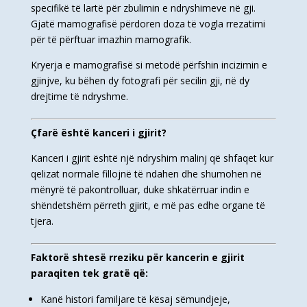
specifikë të lartë për zbulimin e ndryshimeve në gji.
Gjatë mamografisë përdoren doza të vogla rrezatimi
për të përftuar imazhin mamografik.
Kryerja e mamografisë si metodë përfshin incizimin e
gjinjve, ku bëhen dy fotografi për secilin gji, në dy
drejtime të ndryshme.
Çfarë është kanceri i gjirit?
Kanceri i gjirit është një ndryshim malinj që shfaqet kur
qelizat normale fillojnë të ndahen dhe shumohen në
mënyrë të pakontrolluar, duke shkatërruar indin e
shëndetshëm përreth gjirit, e më pas edhe organe të
tjera.
Faktorë shtesë rreziku për kancerin e gjirit
paraqiten tek gratë që:
Kanë histori familjare të kësaj sëmundjeje,