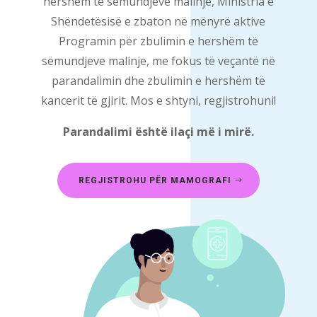
hershëm të sëmundjeve malinje, Ministria e
Shëndetësisë e zbaton në mënyrë aktive
Programin për zbulimin e hershëm të
sëmundjeve malinje, me fokus të veçantë në
parandalimin dhe zbulimin e hershëm të
kancerit të gjirit. Mos e shtyni, regjistrohuni!
Parandalimi është ilaçi më i mirë.
REGJISTROHU PËR MAMOGRAFI