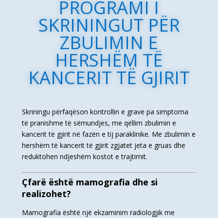
PROGRAMI I
SKRININGUT PËR
ZBULIMIN E
HERSHËM TË
KANCERIT TË GJIRIT
Skriningu përfaqëson kontrollin e grave pa simptoma
të pranishme të sëmundjes, me qëllim zbulimin e
kancerit të gjirit në fazën e tij paraklinike. Me zbulimin e
hershëm të kancerit të gjirit zgjatet jeta e gruas dhe
reduktohen ndjeshëm kostot e trajtimit.
Çfarë është mamografia dhe si
realizohet?
Mamografia është një ekzaminim radiologjik me