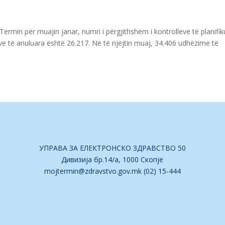
Termin për muajin janar, numri i përgjithshëm i kontrolleve të planifi
ve të anuluara është 26.217. Në të njëjtin muaj, 34.406 udhëzime të
УПРАВА ЗА ЕЛЕКТРОНСКО ЗДРАВСТВО 50
Дивизија бр.14/а, 1000 Скопје
mojtermin@zdravstvo.gov.mk
(02) 15-444