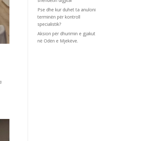
shëndetin digjital
Pse dhe kur duhet ta anuloni
terminën për kontroll
specialistik?
Aksion për dhurimin e gjakut
në Odën e Mjekëve.
të