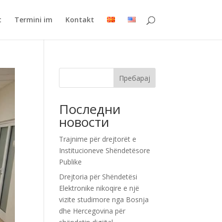
t
Termini im
Kontakt
Пребарај
Последни
новости
Trajnime për drejtorët e
Institucioneve Shëndetësore
Publike
Drejtoria për Shëndetësi
Elektronike nikoqire e një
vizite studimore nga Bosnja
dhe Hercegovina për