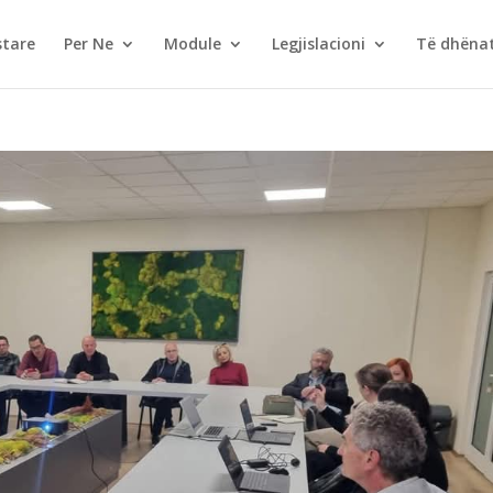
stare
Per Ne
Module
Legjislacioni
Të dhëna