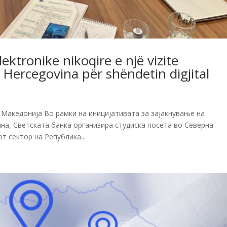
ektronike nikoqire e një vizite
Hercegovina për shëndetin digjital
а Македонија Во рамки на иницијативата за зајакнување на
на, Светската банка организира студиска посета во Северна
т сектор на Република...