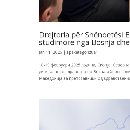
Drejtoria për Shëndetësi El
studimore nga Bosnja dhe 
Jan 11, 2026
| I pakategorizuar
18-19 февруари 2025 година, Скопје, Северн
дигиталното здравство во Босна и Херцегови
Македонија за претставници од здравственио